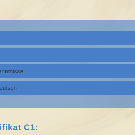
enntnisse
Deutsch
fikat C1: