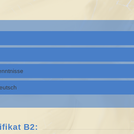
enntnisse
Deutsch
fikat B2: