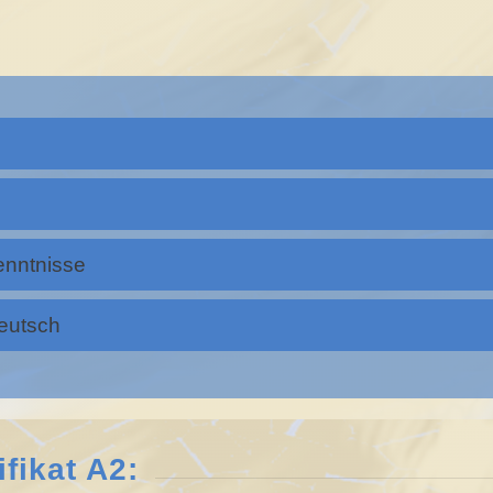
enntnisse
Deutsch
fikat A2: