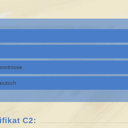
enntnisse
Deutsch
fikat C2: