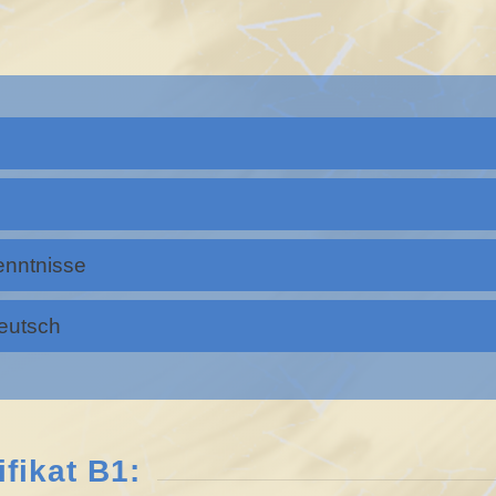
enntnisse
Deutsch
fikat B1: